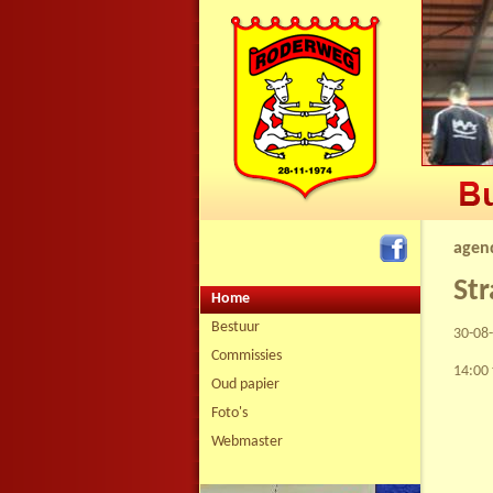
agen
Str
Home
Bestuur
30-08
Commissies
14:00 
Oud papier
Foto's
Webmaster