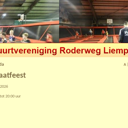
da
A
aatfeest
-2026
tot 20:00 uur