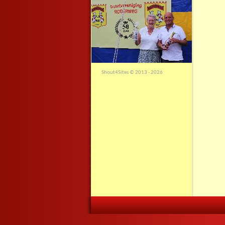
Shout4Sites
©
2013 - 2026