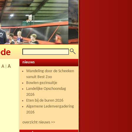
nieuws
A
A
|
|
Wandeling door de Scheeken
vanuit Best Zoo
Bowlen gezinsuitje
Landelijke Opschoondag
2026
Eten bij de buren 2026
Algemene Ledenvergadering
2026
overzicht nieuws >>