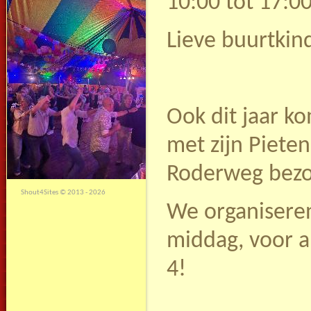
10:00 tot 17:0
Lieve buurtkin
Ook dit jaar k
met zijn Piete
Roderweg bezo
Shout4Sites
©
2013 - 2026
We organiseren
middag, voor a
4!