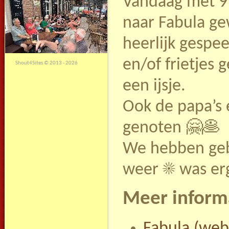
Vandaag met 9 
naar Fabula ge
heerlijk gespe
en/of frietjes 
Shout4Sites
©
2013 - 2026
een ijsje.
Ook de papa’s
genoten 🤗🥞
We hebben geb
weer ☀️ was erg
Meer inform
Fabula (web