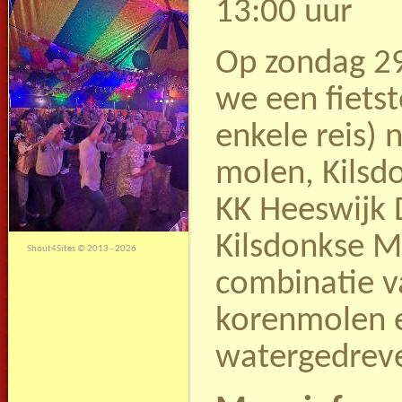
13:00 uur
Op zondag 29
we een fietst
enkele reis) 
molen, Kilsd
KK Heeswijk 
Kilsdonkse M
Shout4Sites
©
2013 - 2026
combinatie v
korenmolen 
watergedreve