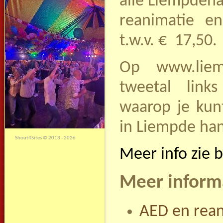
alle Liempdena
reanimatie e
t.w.v.
€  17,50.
Op www.liemp
tweetal link
waarop je kunt
in Liempde ha
Shout4Sites
©
2013 - 2026
Meer info zie b
Meer inform
AED en rea