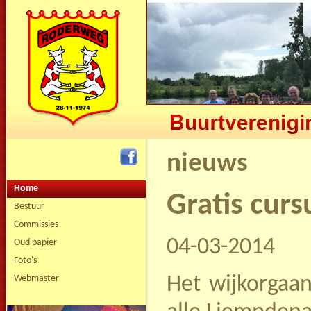
nieuws
Home
Gratis curs
Bestuur
Commissies
04-03-2014
Oud papier
Foto's
Het wijkorgaa
Webmaster